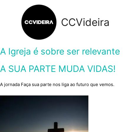
Skip
to
CCVideira
content
A Igreja é sobre ser relevante
A SUA PARTE MUDA VIDAS!
A jornada Faça sua parte nos liga ao futuro que vemos.